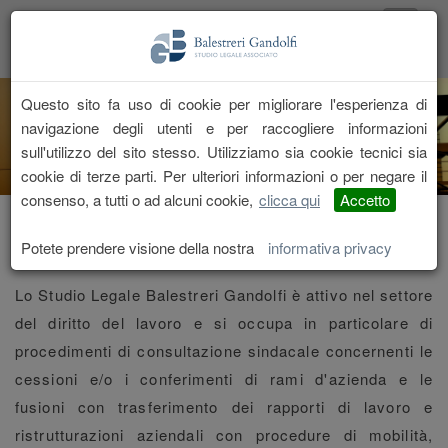
Questo sito fa uso di cookie per migliorare l'esperienza di
navigazione degli utenti e per raccogliere informazioni
sull'utilizzo del sito stesso. Utilizziamo sia cookie tecnici sia
cookie di terze parti. Per ulteriori informazioni o per negare il
consenso, a tutti o ad alcuni cookie,
clicca qui
Accetto
DIRITTO DEL LAVORO
Potete prendere visione della nostra
informativa privacy
Lo Studio Legale Balestreri Gandolfi è attivo nel settore
del diritto del lavoro e si occupa in particolare di
procedimenti di consultazione sindacale concernenti le
cessioni e/o i conferimenti di rami d'azienda e le
fusioni con trasferimento dei rapporti di lavoro e
ristrutturazioni aziendali con procedure di mobilità,